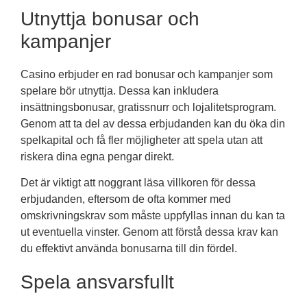
Utnyttja bonusar och
kampanjer
Casino erbjuder en rad bonusar och kampanjer som
spelare bör utnyttja. Dessa kan inkludera
insättningsbonusar, gratissnurr och lojalitetsprogram.
Genom att ta del av dessa erbjudanden kan du öka din
spelkapital och få fler möjligheter att spela utan att
riskera dina egna pengar direkt.
Det är viktigt att noggrant läsa villkoren för dessa
erbjudanden, eftersom de ofta kommer med
omskrivningskrav som måste uppfyllas innan du kan ta
ut eventuella vinster. Genom att förstå dessa krav kan
du effektivt använda bonusarna till din fördel.
Spela ansvarsfullt