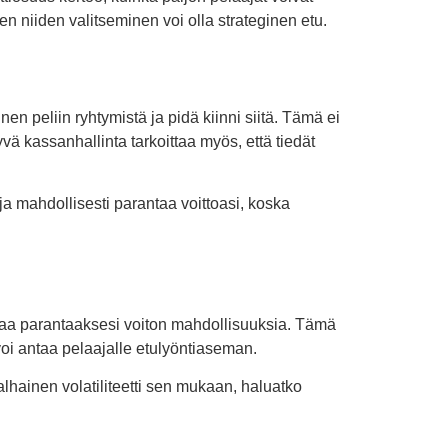
n niiden valitseminen voi olla strateginen etu.
nen peliin ryhtymistä ja pidä kiinni siitä. Tämä ei
yvä kassanhallinta tarkoittaa myös, että tiedät
ja mahdollisesti parantaa voittoasi, koska
kentaa parantaaksesi voiton mahdollisuuksia. Tämä
 voi antaa pelaajalle etulyöntiaseman.
 alhainen volatiliteetti sen mukaan, haluatko