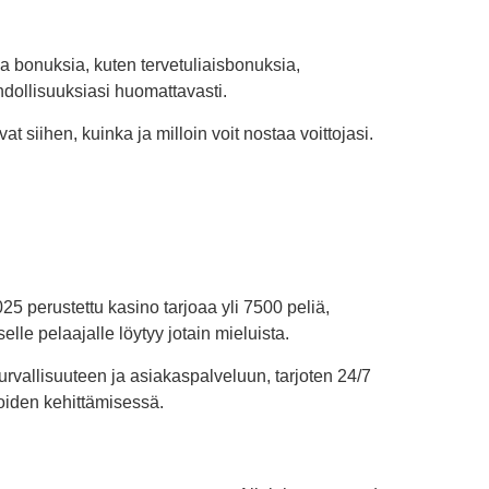
ia bonuksia, kuten tervetuliaisbonuksia,
hdollisuuksiasi huomattavasti.
at siihen, kuinka ja milloin voit nostaa voittojasi.
5 perustettu kasino tarjoaa yli 7500 peliä,
lle pelaajalle löytyy jotain mieluista.
rvallisuuteen ja asiakaspalveluun, tarjoten 24/7
ioiden kehittämisessä.