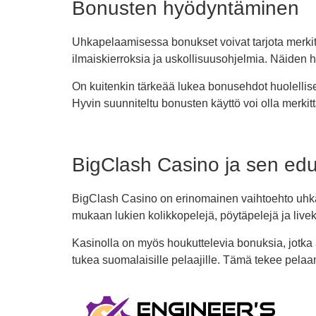
Bonusten hyödyntäminen
Uhkapelaamisessa bonukset voivat tarjota merkittä
ilmaiskierroksia ja uskollisuusohjelmia. Näiden 
On kuitenkin tärkeää lukea bonusehdot huolellisesti,
Hyvin suunniteltu bonusten käyttö voi olla merkitt
BigClash Casino ja sen edu
BigClash Casino on erinomainen vaihtoehto uhkape
mukaan lukien kolikkopelejä, pöytäpelejä ja livek
Kasinolla on myös houkuttelevia bonuksia, jotka 
tukea suomalaisille pelaajille. Tämä tekee pelaam