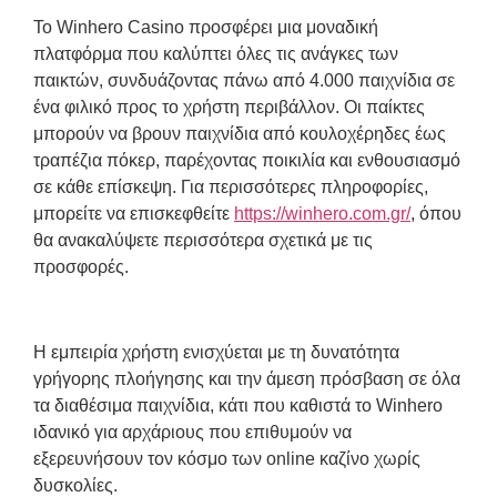
Το Winhero Casino προσφέρει μια μοναδική
πλατφόρμα που καλύπτει όλες τις ανάγκες των
παικτών, συνδυάζοντας πάνω από 4.000 παιχνίδια σε
ένα φιλικό προς το χρήστη περιβάλλον. Οι παίκτες
μπορούν να βρουν παιχνίδια από κουλοχέρηδες έως
τραπέζια πόκερ, παρέχοντας ποικιλία και ενθουσιασμό
σε κάθε επίσκεψη. Για περισσότερες πληροφορίες,
μπορείτε να επισκεφθείτε
https://winhero.com.gr/
, όπου
θα ανακαλύψετε περισσότερα σχετικά με τις
προσφορές.
Η εμπειρία χρήστη ενισχύεται με τη δυνατότητα
γρήγορης πλοήγησης και την άμεση πρόσβαση σε όλα
τα διαθέσιμα παιχνίδια, κάτι που καθιστά το Winhero
ιδανικό για αρχάριους που επιθυμούν να
εξερευνήσουν τον κόσμο των online καζίνο χωρίς
δυσκολίες.