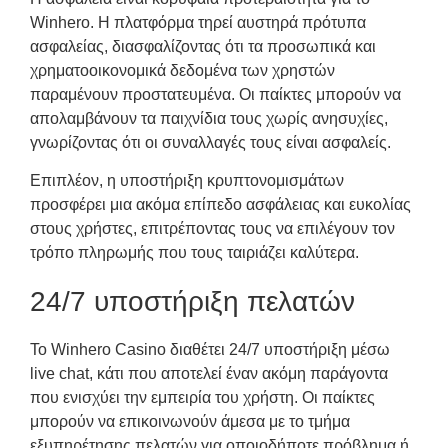
Winhero. Η πλατφόρμα τηρεί αυστηρά πρότυπα
ασφαλείας, διασφαλίζοντας ότι τα προσωπικά και
χρηματοοικονομικά δεδομένα των χρηστών
παραμένουν προστατευμένα. Οι παίκτες μπορούν να
απολαμβάνουν τα παιχνίδια τους χωρίς ανησυχίες,
γνωρίζοντας ότι οι συναλλαγές τους είναι ασφαλείς.
Επιπλέον, η υποστήριξη κρυπτονομισμάτων
προσφέρει μια ακόμα επίπεδο ασφάλειας και ευκολίας
στους χρήστες, επιτρέποντας τους να επιλέγουν τον
τρόπο πληρωμής που τους ταιριάζει καλύτερα.
24/7 υποστήριξη πελατών
Το Winhero Casino διαθέτει 24/7 υποστήριξη μέσω
live chat, κάτι που αποτελεί έναν ακόμη παράγοντα
που ενισχύει την εμπειρία του χρήστη. Οι παίκτες
μπορούν να επικοινωνούν άμεσα με το τμήμα
εξυπηρέτησης πελατών για οποιοδήποτε πρόβλημα ή