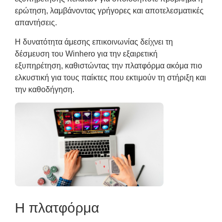
ερώτηση, λαμβάνοντας γρήγορες και αποτελεσματικές
απαντήσεις.
Η δυνατότητα άμεσης επικοινωνίας δείχνει τη
δέσμευση του Winhero για την εξαιρετική
εξυπηρέτηση, καθιστώντας την πλατφόρμα ακόμα πιο
ελκυστική για τους παίκτες που εκτιμούν τη στήριξη και
την καθοδήγηση.
Η πλατφόρμα