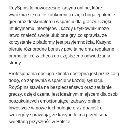
RoySpins to nowoczesne kasyno online, które
wyróżnia się na tle konkurencji dzięki bogatej ofercie
gier oraz doskonałemu wsparciu dla graczy. Dzięki
intuicyjnemu interfejsowi, każdy użytkownik może
łatwo znaleźć swoje ulubione gry, co sprawia, że
korzystanie z platformy jest przyjemnością. Kasyno
oferuje różnorodne bonusy powitalne oraz regularne
promocje, co zachęca do częstszego odwiedzania
strony.
Profesjonalna obsługa klienta dostępna jest przez całą
dobę, co zapewnia wsparcie w każdej sytuacji.
RoySpins stawia na bezpieczeństwo oraz zaufanie
graczy, dzięki czemu jest idealnym miejscem dla osób
poszukujących emocjonującej zabawy online.
Inwestycje w nowe technologie oraz dbałość o
szczegóły sprawiają, że kasyno to ma przed sobą
świetlaną przyszłość w Polsce.