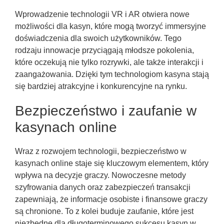
Wprowadzenie technologii VR i AR otwiera nowe
możliwości dla kasyn, które mogą tworzyć immersyjne
doświadczenia dla swoich użytkowników. Tego
rodzaju innowacje przyciągają młodsze pokolenia,
które oczekują nie tylko rozrywki, ale także interakcji i
zaangażowania. Dzięki tym technologiom kasyna stają
się bardziej atrakcyjne i konkurencyjne na rynku.
Bezpieczeństwo i zaufanie w
kasynach online
Wraz z rozwojem technologii, bezpieczeństwo w
kasynach online staje się kluczowym elementem, który
wpływa na decyzje graczy. Nowoczesne metody
szyfrowania danych oraz zabezpieczeń transakcji
zapewniają, że informacje osobiste i finansowe graczy
są chronione. To z kolei buduje zaufanie, które jest
niezbędne dla długoterminowego sukcesu kasyn w