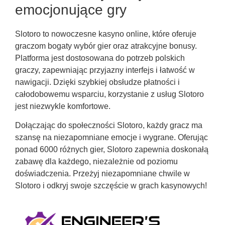
emocjonujące gry
Slotoro to nowoczesne kasyno online, które oferuje
graczom bogaty wybór gier oraz atrakcyjne bonusy.
Platforma jest dostosowana do potrzeb polskich
graczy, zapewniając przyjazny interfejs i łatwość w
nawigacji. Dzięki szybkiej obsłudze płatności i
całodobowemu wsparciu, korzystanie z usług Slotoro
jest niezwykle komfortowe.
Dołączając do społeczności Slotoro, każdy gracz ma
szansę na niezapomniane emocje i wygrane. Oferując
ponad 6000 różnych gier, Slotoro zapewnia doskonałą
zabawę dla każdego, niezależnie od poziomu
doświadczenia. Przeżyj niezapomniane chwile w
Slotoro i odkryj swoje szczęście w grach kasynowych!