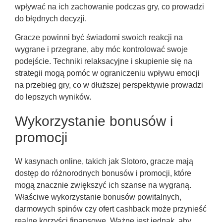
wpływać na ich zachowanie podczas gry, co prowadzi
do błędnych decyzji.
Gracze powinni być świadomi swoich reakcji na
wygrane i przegrane, aby móc kontrolować swoje
podejście. Techniki relaksacyjne i skupienie się na
strategii mogą pomóc w ograniczeniu wpływu emocji
na przebieg gry, co w dłuższej perspektywie prowadzi
do lepszych wyników.
Wykorzystanie bonusów i
promocji
W kasynach online, takich jak Slotoro, gracze mają
dostęp do różnorodnych bonusów i promocji, które
mogą znacznie zwiększyć ich szanse na wygraną.
Właściwe wykorzystanie bonusów powitalnych,
darmowych spinów czy ofert cashback może przynieść
realne korzyści finansowe. Ważne jest jednak, aby