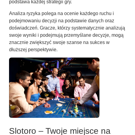
podstawa każdej strategii gry.
Analiza ryzyka polega na ocenie każdego ruchu i
podejmowaniu decyzji na podstawie danych oraz
doświadczeń. Gracze, którzy systematycznie analizują
swoje wyniki i podejmują przemyślane decyzje, mogą
znacznie zwiększyć swoje szanse na sukces w
dłuższej perspektywie.
Slotoro – Twoje miejsce na