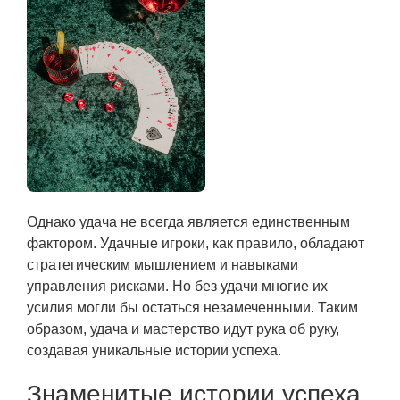
Однако удача не всегда является единственным
фактором. Удачные игроки, как правило, обладают
стратегическим мышлением и навыками
управления рисками. Но без удачи многие их
усилия могли бы остаться незамеченными. Таким
образом, удача и мастерство идут рука об руку,
создавая уникальные истории успеха.
Знаменитые истории успеха