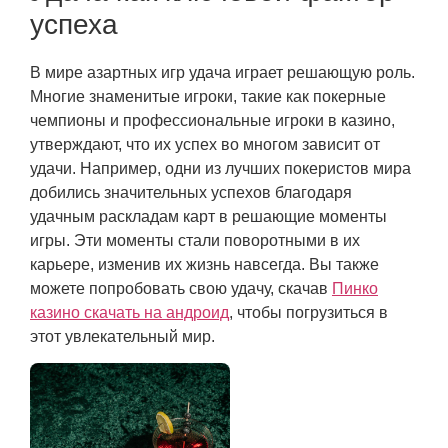
успеха
В мире азартных игр удача играет решающую роль.
Многие знаменитые игроки, такие как покерные
чемпионы и профессиональные игроки в казино,
утверждают, что их успех во многом зависит от
удачи. Например, одни из лучших покеристов мира
добились значительных успехов благодаря
удачным раскладам карт в решающие моменты
игры. Эти моменты стали поворотными в их
карьере, изменив их жизнь навсегда. Вы также
можете попробовать свою удачу, скачав
Пинко
казино скачать на андроид
, чтобы погрузиться в
этот увлекательный мир.