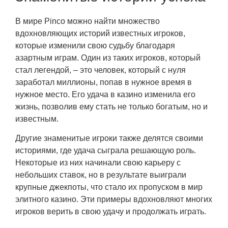
В мире Pinco можно найти множество
вдохновляющих историй известных игроков,
которые изменили свою судьбу благодаря
азартным играм. Один из таких игроков, который
стал легендой, – это человек, который с нуля
заработал миллионы, попав в нужное время в
нужное место. Его удача в казино изменила его
жизнь, позволив ему стать не только богатым, но и
известным.
Другие знаменитые игроки также делятся своими
историями, где удача сыграла решающую роль.
Некоторые из них начинали свою карьеру с
небольших ставок, но в результате выиграли
крупные джекпоты, что стало их пропуском в мир
элитного казино. Эти примеры вдохновляют многих
игроков верить в свою удачу и продолжать играть.