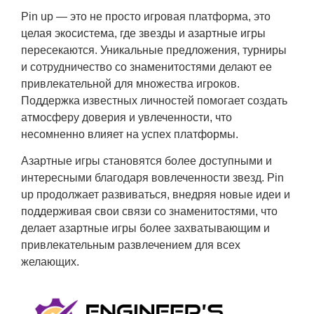
Pin up — это не просто игровая платформа, это
целая экосистема, где звезды и азартные игры
пересекаются. Уникальные предложения, турниры
и сотрудничество со знаменитостями делают ее
привлекательной для множества игроков.
Поддержка известных личностей помогает создать
атмосферу доверия и увлеченности, что
несомненно влияет на успех платформы.
Азартные игры становятся более доступными и
интересными благодаря вовлеченности звезд. Pin
up продолжает развиваться, внедряя новые идеи и
поддерживая свои связи со знаменитостями, что
делает азартные игры более захватывающим и
привлекательным развлечением для всех
желающих.