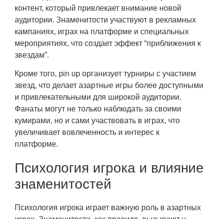
контент, который привлекает внимание новой
аудитории. Знаменитости участвуют в рекламных
кампаниях, играх на платформе и специальных
мероприятиях, что создает эффект “приближения к
звездам”.
Кроме того, pin up организует турниры с участием
звезд, что делает азартные игры более доступными
и привлекательными для широкой аудитории.
Фанаты могут не только наблюдать за своими
кумирами, но и сами участвовать в играх, что
увеличивает вовлеченность и интерес к
платформе.
Психология игрока и влияние
знаменитостей
Психология игрока играет важную роль в азартных