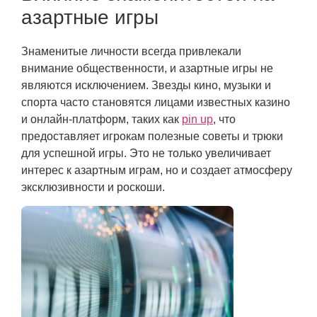
азартные игры
Знаменитые личности всегда привлекали
внимание общественности, и азартные игры не
являются исключением. Звезды кино, музыки и
спорта часто становятся лицами известных казино
и онлайн-платформ, таких как
pin up
, что
предоставляет игрокам полезные советы и трюки
для успешной игры. Это не только увеличивает
интерес к азартным играм, но и создает атмосферу
эксклюзивности и роскоши.