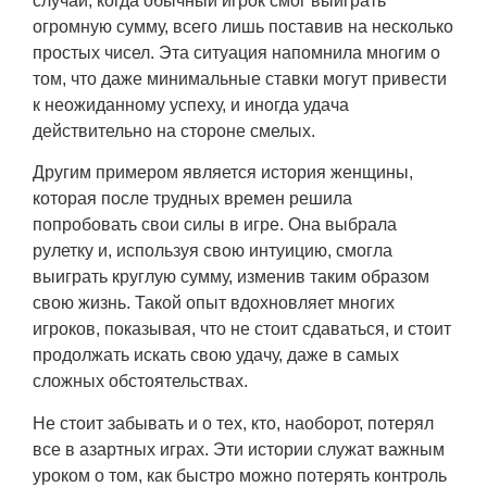
случай, когда обычный игрок смог выиграть
огромную сумму, всего лишь поставив на несколько
простых чисел. Эта ситуация напомнила многим о
том, что даже минимальные ставки могут привести
к неожиданному успеху, и иногда удача
действительно на стороне смелых.
Другим примером является история женщины,
которая после трудных времен решила
попробовать свои силы в игре. Она выбрала
рулетку и, используя свою интуицию, смогла
выиграть круглую сумму, изменив таким образом
свою жизнь. Такой опыт вдохновляет многих
игроков, показывая, что не стоит сдаваться, и стоит
продолжать искать свою удачу, даже в самых
сложных обстоятельствах.
Не стоит забывать и о тех, кто, наоборот, потерял
все в азартных играх. Эти истории служат важным
уроком о том, как быстро можно потерять контроль