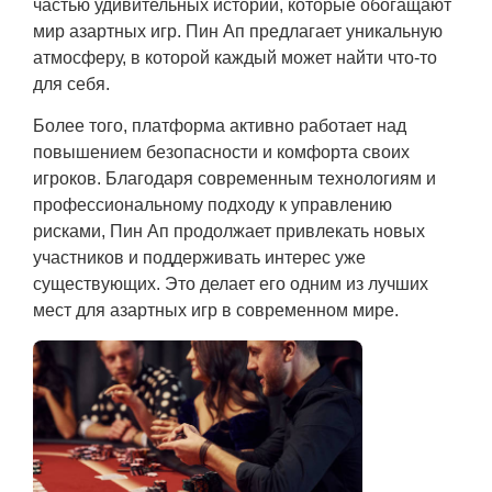
частью удивительных историй, которые обогащают
мир азартных игр. Пин Ап предлагает уникальную
атмосферу, в которой каждый может найти что-то
для себя.
Более того, платформа активно работает над
повышением безопасности и комфорта своих
игроков. Благодаря современным технологиям и
профессиональному подходу к управлению
рисками, Пин Ап продолжает привлекать новых
участников и поддерживать интерес уже
существующих. Это делает его одним из лучших
мест для азартных игр в современном мире.