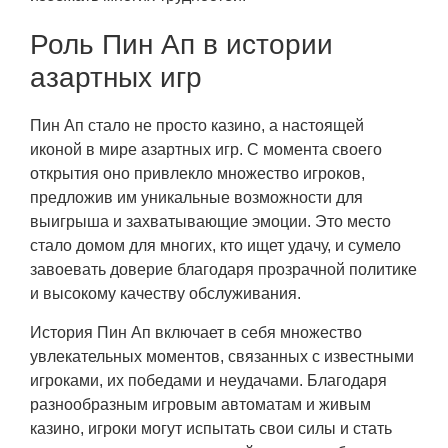
Роль Пин Ап в истории
азартных игр
Пин Ап стало не просто казино, а настоящей
иконой в мире азартных игр. С момента своего
открытия оно привлекло множество игроков,
предложив им уникальные возможности для
выигрыша и захватывающие эмоции. Это место
стало домом для многих, кто ищет удачу, и сумело
завоевать доверие благодаря прозрачной политике
и высокому качеству обслуживания.
История Пин Ап включает в себя множество
увлекательных моментов, связанных с известными
игроками, их победами и неудачами. Благодаря
разнообразным игровым автоматам и живым
казино, игроки могут испытать свои силы и стать