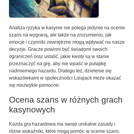
Analiza ryzyka w kasynie nie polega jedynie na ocenie
szans na wygraną, ale także na zrozumieniu, jak
emocje i czynniki zewnętrzne mogą wpływać na nasze
decyzje. Gracze powinni być świadomi swoich
ograniczeń oraz ustalić, jakie kwoty są w stanie
przeznaczyć na grę, aby nie wpaść w pułapkę
nadmiernego hazardu. Dlatego też, dzielenie się
wskazówkami w społeczności Lolajack może okazać
się niezwykle pomocne.
Ocena szans w różnych grach
kasynowych
Każda gra hazardowa ma swoje unikalne zasady i
różne wskaźniki, które mogą pomóc w ocenie szans.