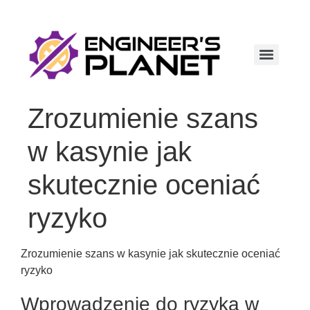
Zrozumienie szans
w kasynie jak
skutecznie oceniać
ryzyko
Zrozumienie szans w kasynie jak skutecznie oceniać
ryzyko
Wprowadzenie do ryzyka w