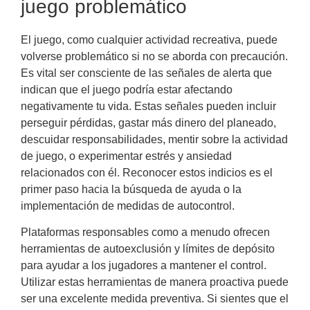
juego problemático
El juego, como cualquier actividad recreativa, puede
volverse problemático si no se aborda con precaución.
Es vital ser consciente de las señales de alerta que
indican que el juego podría estar afectando
negativamente tu vida. Estas señales pueden incluir
perseguir pérdidas, gastar más dinero del planeado,
descuidar responsabilidades, mentir sobre la actividad
de juego, o experimentar estrés y ansiedad
relacionados con él. Reconocer estos indicios es el
primer paso hacia la búsqueda de ayuda o la
implementación de medidas de autocontrol.
Plataformas responsables como a menudo ofrecen
herramientas de autoexclusión y límites de depósito
para ayudar a los jugadores a mantener el control.
Utilizar estas herramientas de manera proactiva puede
ser una excelente medida preventiva. Si sientes que el