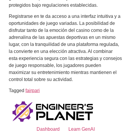
protegidos bajo regulaciones establecidas.
Registrarse en te da acceso a una interfaz intuitiva y a
oportunidades de juego variadas. La posibilidad de
disfrutar tanto de la emoción del casino como de la
adrenalina de las apuestas deportivas en un mismo
lugar, con la tranquilidad de una plataforma regulada,
la convierte en una elección atractiva. Al combinar
esta experiencia segura con las estrategias y consejos
de juego responsable, los jugadores pueden
maximizar su entretenimiento mientras mantienen el
control total sobre su actividad.
Tagged
fairpari
Dashboard
Learn GenAI