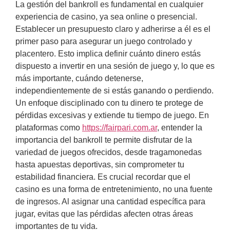
La gestión del bankroll es fundamental en cualquier
experiencia de casino, ya sea online o presencial.
Establecer un presupuesto claro y adherirse a él es el
primer paso para asegurar un juego controlado y
placentero. Esto implica definir cuánto dinero estás
dispuesto a invertir en una sesión de juego y, lo que es
más importante, cuándo detenerse,
independientemente de si estás ganando o perdiendo.
Un enfoque disciplinado con tu dinero te protege de
pérdidas excesivas y extiende tu tiempo de juego. En
plataformas como
https://fairpari.com.ar
, entender la
importancia del bankroll te permite disfrutar de la
variedad de juegos ofrecidos, desde tragamonedas
hasta apuestas deportivas, sin comprometer tu
estabilidad financiera. Es crucial recordar que el
casino es una forma de entretenimiento, no una fuente
de ingresos. Al asignar una cantidad específica para
jugar, evitas que las pérdidas afecten otras áreas
importantes de tu vida.