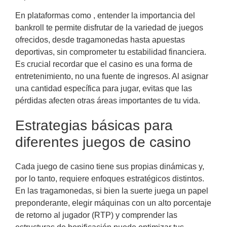
En plataformas como , entender la importancia del
bankroll te permite disfrutar de la variedad de juegos
ofrecidos, desde tragamonedas hasta apuestas
deportivas, sin comprometer tu estabilidad financiera.
Es crucial recordar que el casino es una forma de
entretenimiento, no una fuente de ingresos. Al asignar
una cantidad específica para jugar, evitas que las
pérdidas afecten otras áreas importantes de tu vida.
Estrategias básicas para
diferentes juegos de casino
Cada juego de casino tiene sus propias dinámicas y,
por lo tanto, requiere enfoques estratégicos distintos.
En las tragamonedas, si bien la suerte juega un papel
preponderante, elegir máquinas con un alto porcentaje
de retorno al jugador (RTP) y comprender las