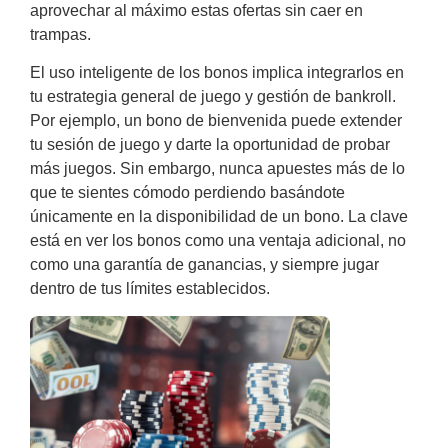
aprovechar al máximo estas ofertas sin caer en
trampas.
El uso inteligente de los bonos implica integrarlos en
tu estrategia general de juego y gestión de bankroll.
Por ejemplo, un bono de bienvenida puede extender
tu sesión de juego y darte la oportunidad de probar
más juegos. Sin embargo, nunca apuestes más de lo
que te sientes cómodo perdiendo basándote
únicamente en la disponibilidad de un bono. La clave
está en ver los bonos como una ventaja adicional, no
como una garantía de ganancias, y siempre jugar
dentro de tus límites establecidos.