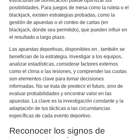
estructuras de bonificación puede optimizar tus
posibilidades. Para juegos de mesa como la ruleta o el
blackjack, existen estrategias probadas, como la
gestión de apuestas o el conteo de cartas (en
blackjack, donde sea permitido), que pueden influir en
el resultado a largo plazo.
Las apuestas deportivas, disponibles en , también se
benefician de la estrategia. Investigar a los equipos,
analizar estadísticas, considerar factores externos
como el clima o las lesiones, y comprender las cuotas
son elementos clave para tomar decisiones
informadas. No se trata de predecir el futuro, sino de
evaluar probabilidades y encontrar valor en las
apuestas. La clave es la investigación constante y la
adaptación de tus tácticas a las circunstancias
específicas de cada evento deportivo.
Reconocer los signos de