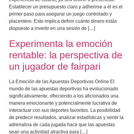
Establecer un presupuesto claro y adherirse a él es el
primer paso para asegurar un juego controlado y
placentero. Esto implica definir cuánto dinero estás
dispuesto a invertir en una sesión de […]
Experimenta la emoción
rentable: la perspectiva de
un jugador de fairpari
La Emoción de las Apuestas Deportivas Online El
mundo de las apuestas deportivas ha evolucionado
significativamente, ofreciendo a los aficionados una
manera emocionante y potencialmente lucrativa de
interactuar con sus deportes favoritos. La posibilidad
de predecir resultados, analizar estadísticas y sentir la
adrenalina de cada jugada hace que las apuestas
sean una actividad atractiva para […]