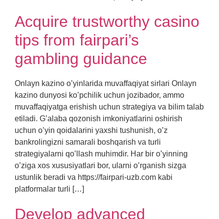
Acquire trustworthy casino
tips from fairpari’s
gambling guidance
Onlayn kazino o’yinlarida muvaffaqiyat sirlari Onlayn
kazino dunyosi ko’pchilik uchun jozibador, ammo
muvaffaqiyatga erishish uchun strategiya va bilim talab
etiladi. G’alaba qozonish imkoniyatlarini oshirish
uchun o’yin qoidalarini yaxshi tushunish, o’z
bankrolingizni samarali boshqarish va turli
strategiyalarni qo’llash muhimdir. Har bir o’yinning
o’ziga xos xususiyatlari bor, ularni o’rganish sizga
ustunlik beradi va https://fairpari-uzb.com kabi
platformalar turli […]
Develop advanced