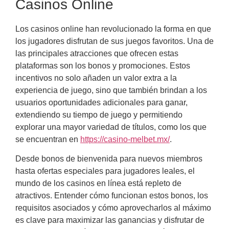
Casinos Online
Los casinos online han revolucionado la forma en que
los jugadores disfrutan de sus juegos favoritos. Una de
las principales atracciones que ofrecen estas
plataformas son los bonos y promociones. Estos
incentivos no solo añaden un valor extra a la
experiencia de juego, sino que también brindan a los
usuarios oportunidades adicionales para ganar,
extendiendo su tiempo de juego y permitiendo
explorar una mayor variedad de títulos, como los que
se encuentran en
https://casino-melbet.mx/
.
Desde bonos de bienvenida para nuevos miembros
hasta ofertas especiales para jugadores leales, el
mundo de los casinos en línea está repleto de
atractivos. Entender cómo funcionan estos bonos, los
requisitos asociados y cómo aprovecharlos al máximo
es clave para maximizar las ganancias y disfrutar de