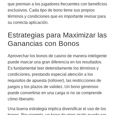
que premian a los jugadores frecuentes con beneficios
exclusivos. Cada tipo de bono tiene sus propios
términos y condiciones que es importante revisar para
su correcta aplicación.
Estrategias para Maximizar las
Ganancias con Bonos
Aprovechar los bonos de casino de manera inteligente
puede marcar una gran diferencia en los resultados.
Es fundamental leer detenidamente los términos y
condiciones, prestando especial atención a los
requisitos de apuesta (rollover), las restricciones de
juegos y los plazos de validez. Un bono generoso
puede convertirse en una carga si no se comprende
cómo liberarlo.
Una buena estrategia implica diversificar el uso de los
bonos. Por ejemplo, un bono de giros gratis puede ser