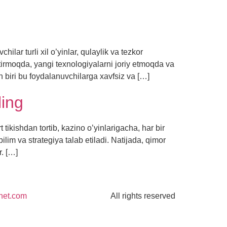
r turli xil o’yinlar, qulaylik va tezkor
htirmoqda, yangi texnologiyalarni joriy etmoqda va
n biri bu foydalanuvchilarga xavfsiz va […]
ling
tikishdan tortib, kazino o’yinlarigacha, har bir
m va strategiya talab etiladi. Natijada, qimor
r. […]
net.com
All rights reserved