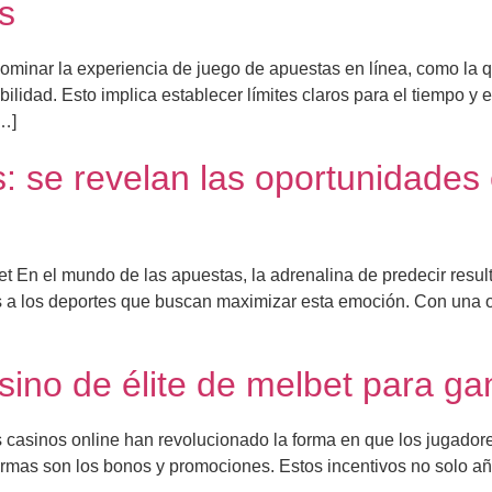
s
ominar la experiencia de juego de apuestas en línea, como la qu
ilidad. Esto implica establecer límites claros para el tiempo y 
[…]
: se revelan las oportunidades
En el mundo de las apuestas, la adrenalina de predecir resulta
s a los deportes que buscan maximizar esta emoción. Con una o
sino de élite de melbet para ga
asinos online han revolucionado la forma en que los jugadores
ormas son los bonos y promociones. Estos incentivos no solo añ