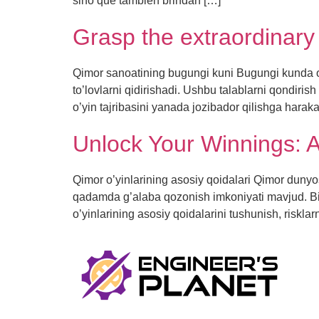
sino que también brindan […]
Grasp the extraordinary 
Qimor sanoatining bugungi kuni Bugungi kunda onl
to’lovlarni qidirishadi. Ushbu talablarni qondiri
o’yin tajribasini yanada jozibador qilishga harak
Unlock Your Winnings: 
Qimor o’yinlarining asosiy qoidalari Qimor dunyosi
qadamda g’alaba qozonish imkoniyati mavjud. Biro
o’yinlarining asosiy qoidalarini tushunish, risklar