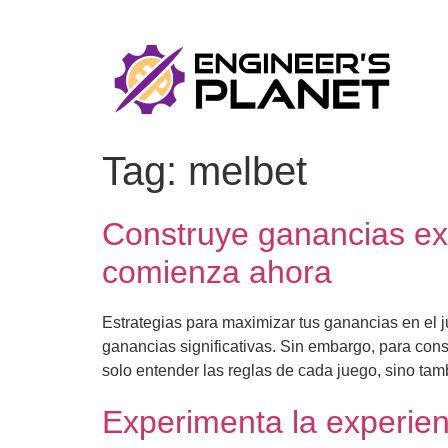
Tag:
melbet
Construye ganancias ex
comienza ahora
Estrategias para maximizar tus ganancias en el 
ganancias significativas. Sin embargo, para cons
solo entender las reglas de cada juego, sino tam
Experimenta la experie