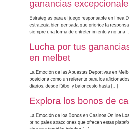
ganancias excepcionale
Estrategias para el juego responsable en línea D
estrategia bien pensada que priorice la responsab
siempre una forma de entretenimiento y no una 
Lucha por tus ganancias
en melbet
La Emoción de las Apuestas Deportivas en Melbet 
posiciona como un referente para los aficionado
diarios, desde fútbol y baloncesto hasta […]
Explora los bonos de ca
La Emoción de los Bonos en Casinos Online Los c
principales atracciones que ofrecen estas plataf