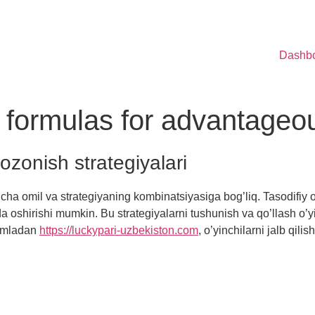
Dashb
 formulas for advantageo
ozonish strategiyalari
ncha omil va strategiyaning kombinatsiyasiga bog’liq. Tasodifi
da oshirishi mumkin. Bu strategiyalarni tushunish va qo’llash o’yi
jumladan
https://luckypari-uzbekiston.com
, o’yinchilarni jalb qili