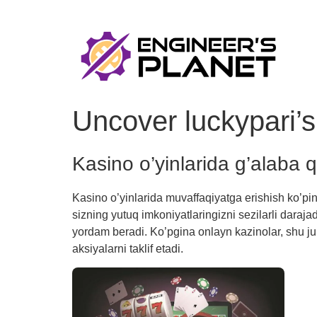
Uncover luckypari’s
Kasino o’yinlarida g’alaba q
Kasino o’yinlarida muvaffaqiyatga erishish ko’pi
sizning yutuq imkoniyatlaringizni sezilarli daraja
yordam beradi. Ko’pgina onlayn kazinolar, shu 
aksiyalarni taklif etadi.