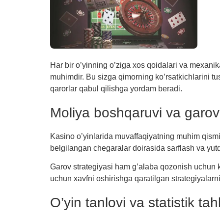
Har bir o’yinning o’ziga xos qoidalari va mexanik
muhimdir. Bu sizga qimorning ko’rsatkichlarini t
qarorlar qabul qilishga yordam beradi.
Moliya boshqaruvi va garov 
Kasino o’yinlarida muvaffaqiyatning muhim qismi b
belgilangan chegaralar doirasida sarflash va yutq
Garov strategiyasi ham g’alaba qozonish uchun kal
uchun xavfni oshirishga qaratilgan strategiyalarn
O’yin tanlovi va statistik tahl