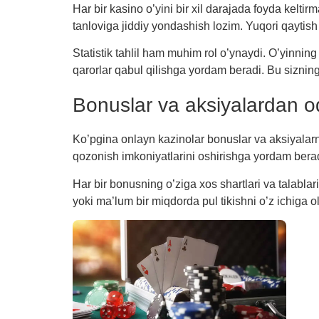
Har bir kasino o’yini bir xil darajada foyda kelt
tanloviga jiddiy yondashish lozim. Yuqori qaytish
Statistik tahlil ham muhim rol o’ynaydi. O’yinning
qarorlar qabul qilishga yordam beradi. Bu siznin
Bonuslar va aksiyalardan o
Ko’pgina onlayn kazinolar bonuslar va aksiyalarni 
qozonish imkoniyatlarini oshirishga yordam berad
Har bir bonusning o’ziga xos shartlari va talablar
yoki ma’lum bir miqdorda pul tikishni o’z ichiga 